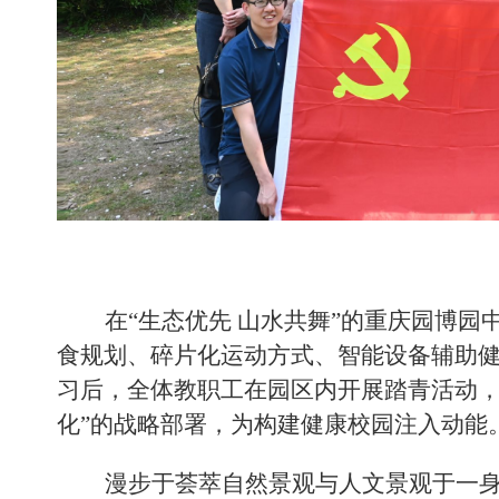
在
“
生态优先
山水共舞
”
的重庆园博园
食规划、碎片化运动方式、智能设备辅助
习后，
全体教职工在园区内
开展
踏青活动
化
”
的战略部署，为构建健康校园注入动能
漫步于
荟萃
自然景观与人文景观于一