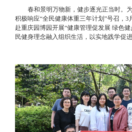
春和景明万物新，健步逐光正当时。
积极响应
“
全民健康体重三年计划
”
号召，
3
赴重庆园博园开展
“
健康管理
促发展
绿色健
民健身理念融入组织生活，以实地践学促